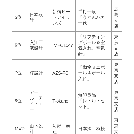
広
新宿ヒー
手打十段
日本設
島
5位
トアイラ
「うどんバカ
計
支
ンズ
一代」
店
「リフティン
東
入江三
グボール＆空
京
6位
IMFC1947
宅設計
気入れ、空気
支
針」
店
東
「動物ミニボ
京
7位
梓設計
ール＆ボール
AZS-FC
支
入れ」
店
アー
東
無印良品
ル・ア
京
8位
「レトルトセ
T-okane
イ・エ
支
ット」
ー
店
東
山下設
河野 泰
京
日本酒 秋桜
MVP
計
造
支