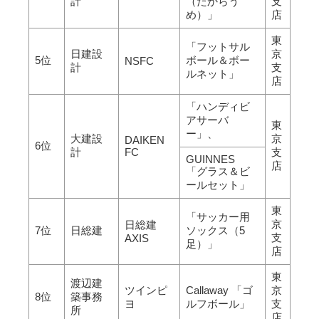
計
（たからう
支
め）」
店
東
「フットサル
日建設
京
5位
ボール＆ボー
NSFC
計
支
ルネット」
店
「ハンディビ
アサーバ
東
ー」、
大建設
京
DAIKEN
6位
計
FC
支
GUINNES
店
「グラス＆ビ
ールセット」
東
「サッカー用
京
日総建
7位
日総建
ソックス（5
支
AXIS
足）」
店
東
渡辺建
ツインピ
Callaway 「ゴ
京
8位
築事務
ヨ
ルフボール」
支
所
店