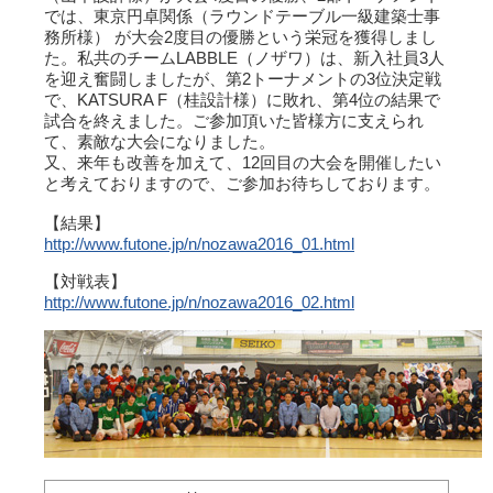
では、東京円卓関係（ラウンドテーブル一級建築士事
務所様） が大会2度目の優勝という栄冠を獲得しまし
た。私共のチームLABBLE（ノザワ）は、新入社員3人
を迎え奮闘しましたが、第2トーナメントの3位決定戦
で、KATSURA F（桂設計様）に敗れ、第4位の結果で
試合を終えました。ご参加頂いた皆様方に支えられ
て、素敵な大会になりました。
又、来年も改善を加えて、12回目の大会を開催したい
と考えておりますので、ご参加お待ちしております。
【結果】
http://www.futone.jp/n/nozawa2016_01.html
【対戦表】
http://www.futone.jp/n/nozawa2016_02.html