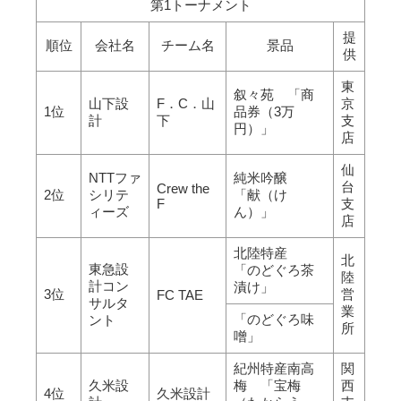
第1トーナメント
提
順位
会社名
チーム名
景品
供
東
叙々苑 「商
山下設
F．C．山
京
1位
品券（3万
計
下
支
円）」
店
仙
NTTファ
純米吟醸
台
Crew the
2位
シリテ
「献（け
F
支
ィーズ
ん）」
店
北陸特産
北
東急設
「のどぐろ茶
陸
計コン
漬け」
3位
営
FC TAE
サルタ
業
「のどぐろ味
ント
所
噌」
紀州特産南高
関
久米設
梅 「宝梅
西
4位
久米設計