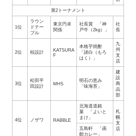
第2トーナメント
ラウン
東京円卓
社長賞 「神
社
1位
ドテー
関係
戸牛（2kg）」
長
ブル
九
本格芋焼酎
州
KATSURA
2位
桂設計
「諸白（もろ
F
支
はく）」
店
建
設
松田平
明石の恵み
3位
商
MHS
田設計
「味海苔」
品
部
北海道道銘
札
菓 「よいと
幌
まけ」
4位
ノザワ
RABBLE
支
五島軒 「函
店
館カレー」