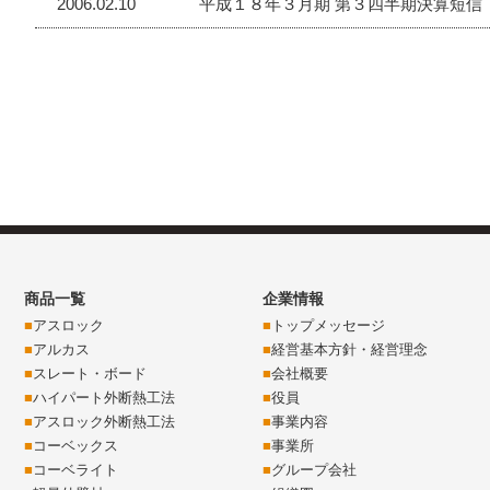
2006.02.10
平成１８年３月期 第３四半期決算短信（連結
商品一覧
企業情報
アスロック
トップメッセージ
アルカス
経営基本方針・経営理念
スレート・ボード
会社概要
ハイパート外断熱工法
役員
アスロック外断熱工法
事業内容
コーベックス
事業所
コーベライト
グループ会社