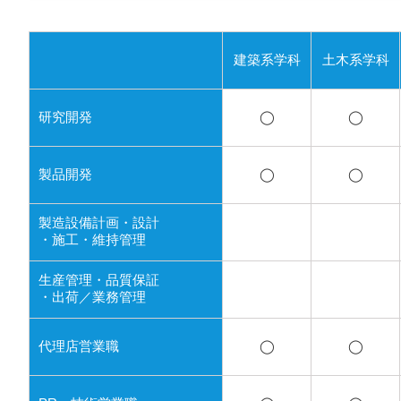
建築系学科
土木系学科
研究開発
◯
◯
製品開発
◯
◯
製造設備計画・設計
・施工・維持管理
生産管理・品質保証
・出荷／業務管理
代理店営業職
◯
◯