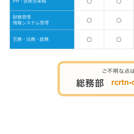
PR・技術営業職
◯
◯
財務管理
◯
◯
情報システム管理
労務・法務・総務
◯
◯