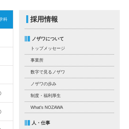
採用情報
学科
ノザワについて
トップメッセージ
事業所
数字で見るノザワ
ノザワの歩み
◯
制度・福利厚生
What’s NOZAWA
◯
人・仕事