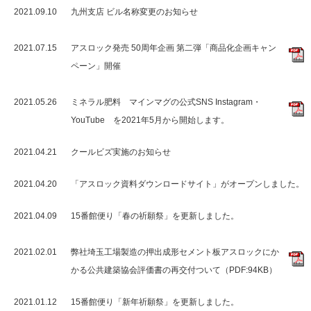
2021.09.10
九州支店 ビル名称変更のお知らせ
2021.07.15
アスロック発売 50周年企画 第二弾「商品化企画キャン
ペーン」開催
2021.05.26
ミネラル肥料 マインマグの公式SNS Instagram・
YouTube を2021年5月から開始します。
2021.04.21
クールビズ実施のお知らせ
2021.04.20
「アスロック資料ダウンロードサイト」がオープンしました。
2021.04.09
15番館便り「春の祈願祭」を更新しました。
2021.02.01
弊社埼玉工場製造の押出成形セメント板アスロックにか
かる公共建築協会評価書の再交付ついて（PDF:94KB）
2021.01.12
15番館便り「新年祈願祭」を更新しました。