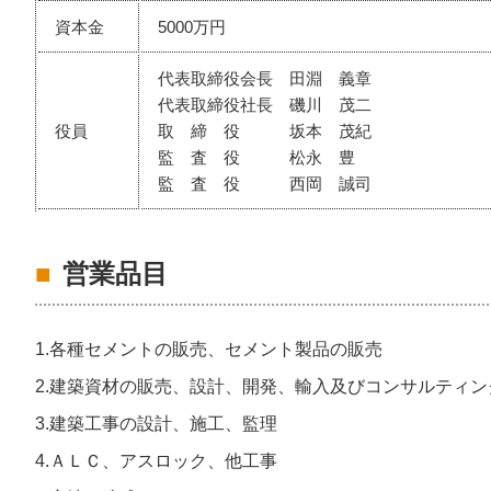
資本金
5000万円
代表取締役会長 田淵 義章
代表取締役社長 磯川 茂二
役員
取 締 役 坂本 茂紀
監 査 役 松永 豊
監 査 役 西岡 誠司
営業品目
1.各種セメントの販売、セメント製品の販売
2.建築資材の販売、設計、開発、輸入及びコンサルティン
3.建築工事の設計、施工、監理
4.ＡＬＣ、アスロック、他工事