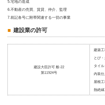
5.宅地の造成
6.不動産の売買、賃貸、仲介、監理
7.前記各号に附帯関連する一切の事業
建設業の許可
建築工
とび・
タイル
建設大臣許可 般-22
第11924号
内装仕
屋根工
熱絶縁