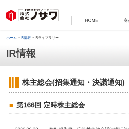
HOME
商
ホーム
>
IR情報
> IRライブラリー
IR情報
株主総会(招集通知・決議通知)
第166回 定時株主総会